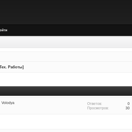
ойти
Тех. Работы]
Volodya
0
30