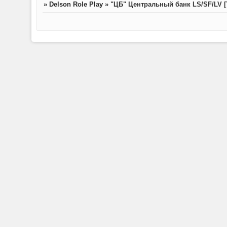
»
Delson Role Play
»
"ЦБ" Центральный банк LS/SF/LV [