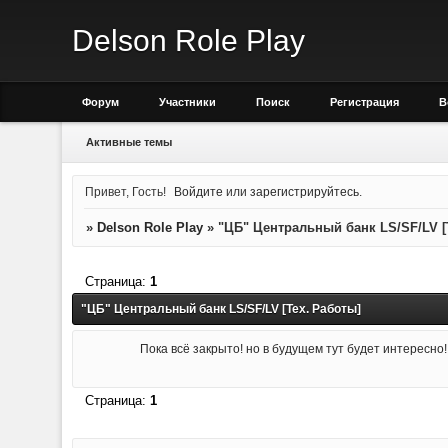
Delson Role Play
Форум
Участники
Поиск
Регистрация
В
Активные темы
Привет, Гость!
Войдите
или
зарегистрируйтесь
.
»
Delson Role Play
»
"ЦБ" Центральный банк LS/SF/LV [
Страница:
1
"ЦБ" Центральный банк LS/SF/LV [Тех. Работы]
Пока всё закрыто! но в будущем тут будет интересно!
Страница:
1