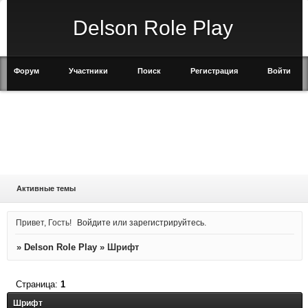
Delson Role Play
Форум
Участники
Поиск
Регистрация
Войти
Активные темы
Привет, Гость!
Войдите
или
зарегистрируйтесь
.
»
Delson Role Play
»
Шрифт
Страница:
1
Шрифт