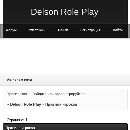
Delson Role Play
Форум
Участники
Поиск
Регистрация
Войти
Активные темы
Привет, Гость!
Войдите
или
зарегистрируйтесь
.
»
Delson Role Play
»
Правила игроков
Страница:
1
Правила игроков