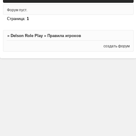
Форум пуст.
Страница:
1
»
Delson Role Play
»
Правила игроков
создать форум