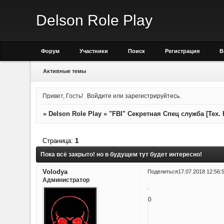
Delson Role Play
Форум
Участники
Поиск
Регистрация
В
Активные темы
Привет, Гость!
Войдите
или
зарегистрируйтесь
.
»
Delson Role Play
»
"FBI" Секретная Спец служба [Тех.
Страница:
1
Пока всё закрыто! но в будущем тут будет интересно!
Volodya
Поделиться
17.07.2018 12:56:
Администратор
.
0