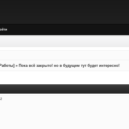
ойти
 Работы]
»
Пока всё закрыто! но в будущем тут будет интересно!
52